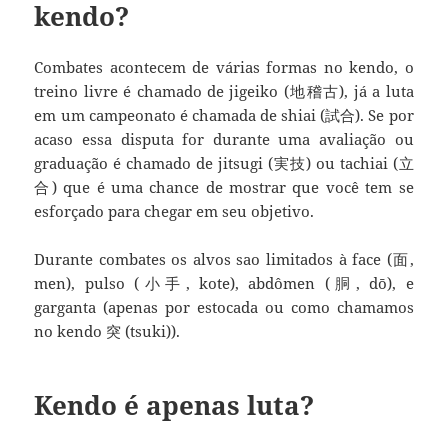
kendo?
Combates acontecem de várias formas no kendo, o
treino livre é chamado de jigeiko (地稽古), já a luta
em um campeonato é chamada de shiai (試合). Se por
acaso essa disputa for durante uma avaliação ou
graduação é chamado de jitsugi (実技) ou tachiai (立
合) que é uma chance de mostrar que você tem se
esforçado para chegar em seu objetivo.
Durante combates os alvos sao limitados à face (面,
men), pulso (小手, kote), abdômen (胴, dō), e
garganta (apenas por estocada ou como chamamos
no kendo 突 (tsuki)).
Kendo é apenas luta?