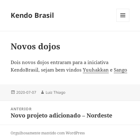
Kendo Brasil
MENU
E
WIDGETS
Novos dojos
Dois novos dojos entraram para a iniciativa
KendoBrasil, sejam bem vindos
Yuuhakkan
e
Sango
Publicado
Autor
2020-07-07
Luiz Thiago
em
Navegação
ANTERIOR
de
Novo projeto adicionado – Nordeste
Post
Post
anterior:
Orgulhosamente mantido com WordPress