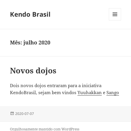
Kendo Brasil
MENU
E
WIDGETS
Mês:
julho 2020
Novos dojos
Dois novos dojos entraram para a iniciativa
KendoBrasil, sejam bem vindos
Yuuhakkan
e
Sango
Publicado
2020-07-07
em
Orgulhosamente mantido com WordPress